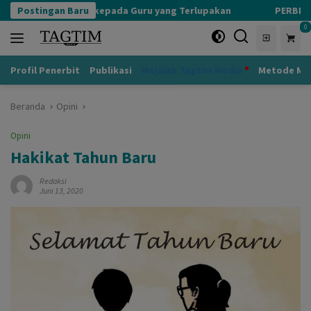
Langsung
Postingan Baru
Adab kepada Guru yang Terlupakan
PERBEDAAN KHALI
ke
0
konten
Profil Penerbit
Publikasi
Majalah Tagtim Media
Metode Mu
Beranda
Opini
Opini
Hakikat Tahun Baru
Redaksi
Juni 13, 2020