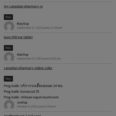
my canadian pharmacy rx
Reply
MaryVup
September 21, 2023 pukul 11:59 pm
lasix 500 mg tablet
Reply
AlanVup
September 23, 2023 pukul 6:33 pm
canadian pharmacy online cialis
Reply
Ping-balik:
บริการรถเฮี๊ยบตลอด 24 ชม.
Ping-balik:
bonanza178
Ping-balik:
chitwan napal mushroom
JoeVup
Oktober 4, 2023 pukul 5:56 pm
erythromycin 2 gel cost