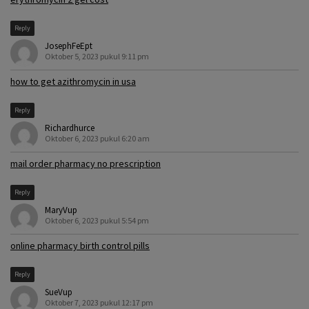
Reply
JosephFeEpt
Oktober 5, 2023 pukul 9:11 pm
how to get azithromycin in usa
Reply
Richardhurce
Oktober 6, 2023 pukul 6:20 am
mail order pharmacy no prescription
Reply
MaryVup
Oktober 6, 2023 pukul 5:54 pm
online pharmacy birth control pills
Reply
SueVup
Oktober 7, 2023 pukul 12:17 pm