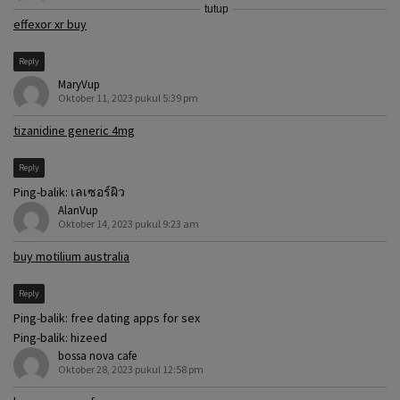
tutup
effexor xr buy
Reply
MaryVup
Oktober 11, 2023 pukul 5:39 pm
tizanidine generic 4mg
Reply
Ping-balik:
เลเซอร์ผิว
AlanVup
Oktober 14, 2023 pukul 9:23 am
buy motilium australia
Reply
Ping-balik:
free dating apps for sex
Ping-balik:
hizeed
bossa nova cafe
Oktober 28, 2023 pukul 12:58 pm