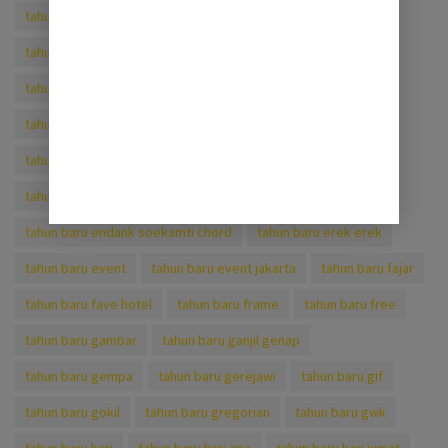
tahun baru cina zodiak
tahun baru dalam bahasa mandarin
tahun baru di bandung
tahun baru di jogja
tahun baru di lombok
tahun baru di malang
tahun baru di malang 2020
tahun baru di new zealand
tahun baru di rumah
tahun baru di semarang
tahun baru emas naik
tahun baru enakan kemana
tahun baru endank soekamti chord
tahun baru erek erek
tahun baru event
tahun baru event jakarta
tahun baru fajar
tahun baru fave hotel
tahun baru frame
tahun baru free
tahun baru gambar
tahun baru ganjil genap
tahun baru gempa
tahun baru gerejawi
tahun baru gif
tahun baru gokil
tahun baru gregorian
tahun baru gwk