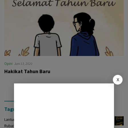
Opini
Juni 13, 2020
Hakikat Tahun Baru
X
Tagrinih Timur Press
Lantunan Burdah: Terjemah Kasidah Burdah dalam Bentuk
Rubaiyat