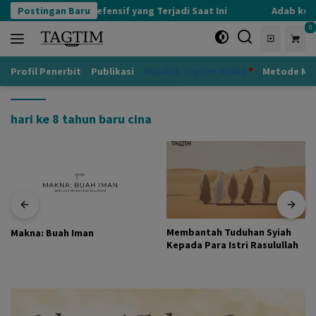
Langsung
Postingan Baru
Kognisi Defensif yang Terjadi Saat Ini
Adab kepa
ke
0
konten
Profil Penerbit
Publikasi
Majalah Tagtim Media
Metode Mu
hari ke 8 tahun baru cina
Membantah Tuduhan Syiah
Makna: Buah Iman
Kepada Para Istri Rasulullah