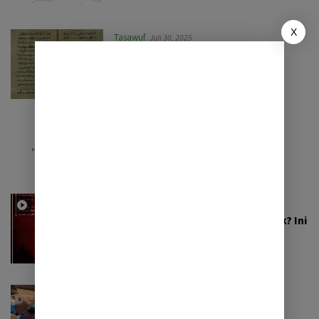
X
Tasawuf
Juli 30, 2025
Malu kepada Allah ﷻ
Akidah
,
Opini
Juli 27, 2025
Makna: Buah Iman
Akidah
,
Akidah Aswaja
September 2, 2022
Apakah Allah itu Ghaib atau Tidak? Ini
Jawabannya!
Khutbah
Juli 10, 2022
Live Khutbah Idul Adha 2022