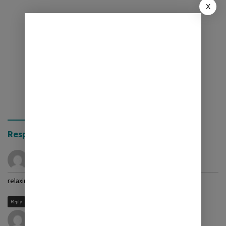
X
Respon (2)
relaxing music
November 24, 2023 pukul 10:59 am
relaxing music
Reply
Rastrear Teléfono Celular
Februari 11, 2024 pukul 5:00 pm