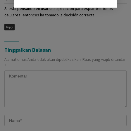
Si está pensando en usar una aplicación para espiar teléfonos
celulares, entonces ha tomado la decisión correcta.
Reply
Tinggalkan Balasan
Alamat email Anda tidak akan dipublikasikan.
Ruas yang wajib ditandai
*