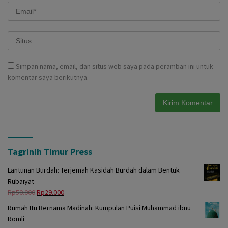
Simpan nama, email, dan situs web saya pada peramban ini untuk
komentar saya berikutnya.
Tagrinih Timur Press
Lantunan Burdah: Terjemah Kasidah Burdah dalam Bentuk
Rubaiyat
Harga
Harga
Rp
50.000
Rp
29.000
aslinya
saat
Rumah Itu Bernama Madinah: Kumpulan Puisi Muhammad ibnu
adalah:
ini
Romli
Rp50.000.
adalah: