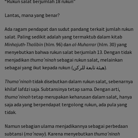
“Rukun salat berjumlah 18 rukun”
Lantas, mana yang benar?
Ada ragam pendapat dan sudut pandang terkait jumlah rukun
salat. Paling sedikit adalah yang termaktub dalam kitab
Minhajuth-Thalibin
(hlm. 96) dan
al-Muharrar
(hlm. 30) yang
menyebutkan bahwa rukun salat berjumlah 13. Dengan tidak
menjadikan
thuma’ninah
sebagai rukun salat, melainkan
sebagai yang ikut kepada rukun (هيئة تابعة للركن).
Thuma’ninah
tidak disebutkan dalam rukun salat, sebenarnya
khilaf lafdzi saja. Subtansinya tetap sama. Dengan arti,
thuma’ninah
tetap merupakan keharusan dalam salat, hanya
saja ada yang berpendapat tergolong rukun, ada pula yang
tidak.
Namun sebagian ulama menjadikannya sebagai perbedaan
subtansi (
ma’nawy
). Karena menyebutkan
thuma’ninah