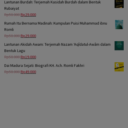
Lantunan Burdah: Terjemah Kasidah Burdah dalam Bentuk
Rubaiyat
Harga
Harga
Rp
50.000
Rp
29.000
aslinya
saat
Rumah Itu Bernama Madinah: Kumpulan Puisi Muhammad ibnu
adalah:
ini
Romli
Rp50.000.
adalah:
Harga
Harga
Rp
50.000
Rp
29.000
Rp29.000.
aslinya
saat
Lantunan Akidah Awam: Terjemah Nazam ‘Aqîdatul-Awâm dalam
adalah:
ini
Bentuk Lagu
Rp50.000.
adalah:
Harga
Harga
Rp
50.000
Rp
19.000
Rp29.000.
aslinya
saat
Dai Madura Sejati: Biografi KH. Ach. Romli Fakhri
adalah:
ini
Harga
Harga
Rp
50.000
Rp
49.000
Rp50.000.
adalah:
aslinya
saat
Rp19.000.
adalah:
ini
Rp50.000.
adalah:
Rp49.000.