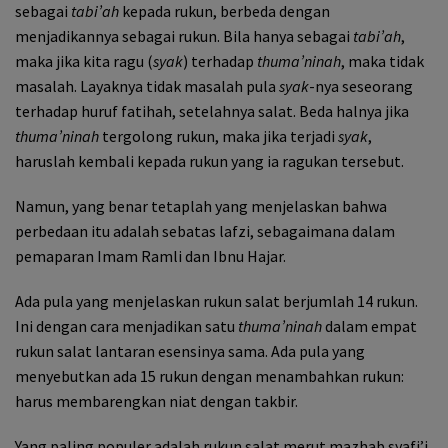
sebagai
tabi’ah
kepada rukun, berbeda dengan
menjadikannya sebagai rukun. Bila hanya sebagai
tabi’ah
,
maka jika kita ragu (
syak
) terhadap
thuma’ninah
, maka tidak
masalah. Layaknya tidak masalah pula
syak
-nya seseorang
terhadap huruf fatihah, setelahnya salat. Beda halnya jika
thuma’ninah
tergolong rukun, maka jika terjadi
syak
,
haruslah kembali kepada rukun yang ia ragukan tersebut.
Namun, yang benar tetaplah yang menjelaskan bahwa
perbedaan itu adalah sebatas lafzi, sebagaimana dalam
pemaparan Imam Ramli dan Ibnu Hajar.
Ada pula yang menjelaskan rukun salat berjumlah 14 rukun.
Ini dengan cara menjadikan satu
thuma’ninah
dalam empat
rukun salat lantaran esensinya sama. Ada pula yang
menyebutkan ada 15 rukun dengan menambahkan rukun:
harus membarengkan niat dengan takbir.
Yang paling populer adalah rukun salat merut mazhab syafi’i