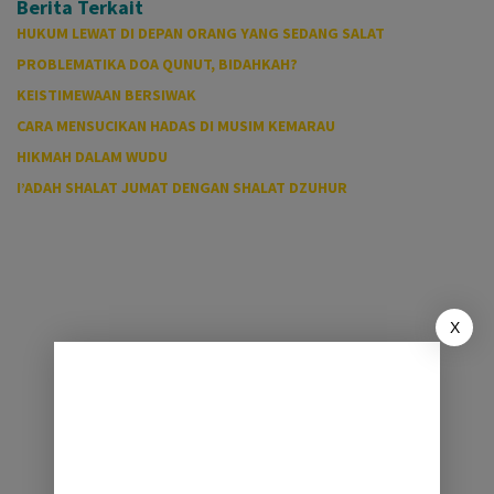
Berita Terkait
HUKUM LEWAT DI DEPAN ORANG YANG SEDANG SALAT
PROBLEMATIKA DOA QUNUT, BIDAHKAH?
KEISTIMEWAAN BERSIWAK
CARA MENSUCIKAN HADAS DI MUSIM KEMARAU
HIKMAH DALAM WUDU
I’ADAH SHALAT JUMAT DENGAN SHALAT DZUHUR
X