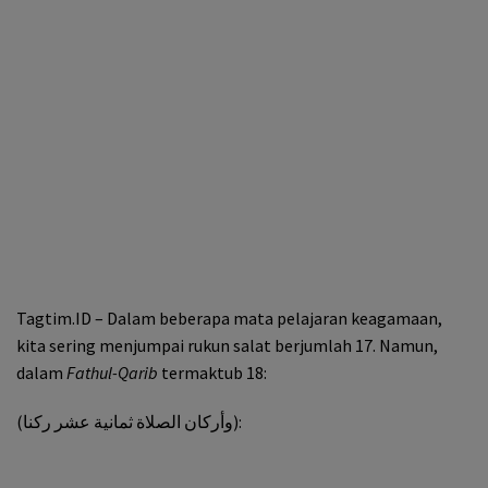
Tagtim.ID – Dalam beberapa mata pelajaran keagamaan,
kita sering menjumpai rukun salat berjumlah 17. Namun,
dalam
Fathul-Qarib
termaktub 18:
(وأركان الصلاة ثمانية عشر ركنا):