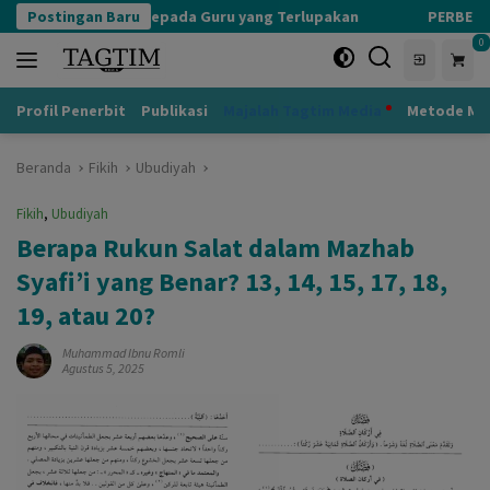
Langsung
Postingan Baru
Adab kepada Guru yang Terlupakan
PERBEDAAN KH
ke
0
konten
Profil Penerbit
Publikasi
Majalah Tagtim Media
Metode Mu
Beranda
Fikih
Ubudiyah
Fikih
,
Ubudiyah
Berapa Rukun Salat dalam Mazhab
Syafi’i yang Benar? 13, 14, 15, 17, 18,
19, atau 20?
Muhammad Ibnu Romli
Agustus 5, 2025