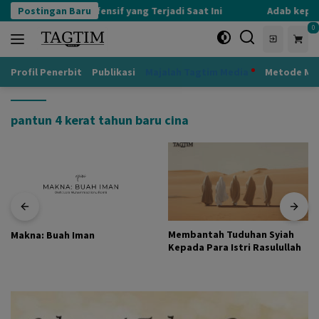
Langsung
Postingan Baru
Kognisi Defensif yang Terjadi Saat Ini
Adab kepada
ke
0
konten
Profil Penerbit
Publikasi
Majalah Tagtim Media
Metode Mu
pantun 4 kerat tahun baru cina
Membantah Tuduhan Syiah
Makna: Buah Iman
Kepada Para Istri Rasulullah