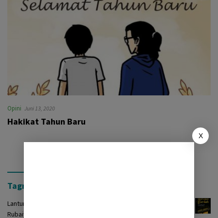
Opini
Juni 13, 2020
Hakikat Tahun Baru
X
Tagrinih Timur Press
Lantunan Burdah: Terjemah Kasidah Burdah dalam Bentuk
Rubaiyat