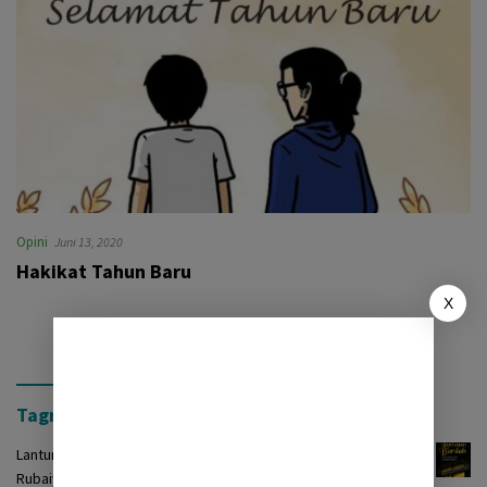
Opini
Juni 13, 2020
Hakikat Tahun Baru
X
Tagrinih Timur Press
Lantunan Burdah: Terjemah Kasidah Burdah dalam Bentuk
Rubaiyat