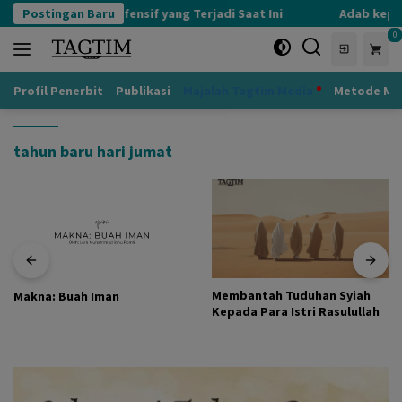
Langsung
Postingan Baru
Kognisi Defensif yang Terjadi Saat Ini
Adab kepad
ke
0
konten
Profil Penerbit
Publikasi
Majalah Tagtim Media
Metode Mu
tahun baru hari jumat
Membantah Tuduhan Syiah
Makna: Buah Iman
Kepada Para Istri Rasulullah