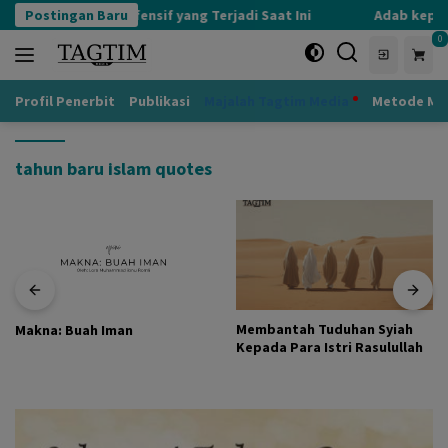
Langsung
Postingan Baru
Kognisi Defensif yang Terjadi Saat Ini
Adab kepada
ke
0
konten
Profil Penerbit
Publikasi
Majalah Tagtim Media
Metode Mu
tahun baru islam quotes
Membantah Tuduhan Syiah
Makna: Buah Iman
Kepada Para Istri Rasulullah