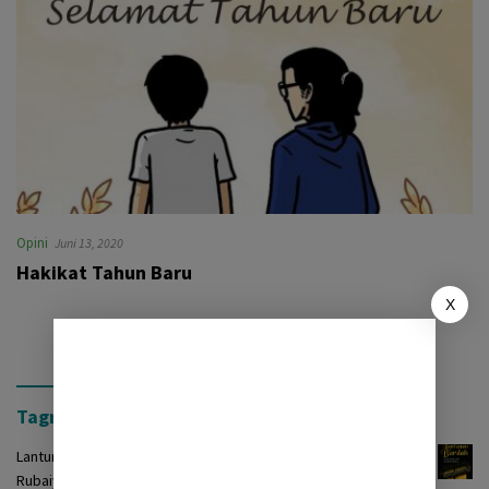
Opini
Juni 13, 2020
Hakikat Tahun Baru
X
Tagrinih Timur Press
Lantunan Burdah: Terjemah Kasidah Burdah dalam Bentuk
Rubaiyat