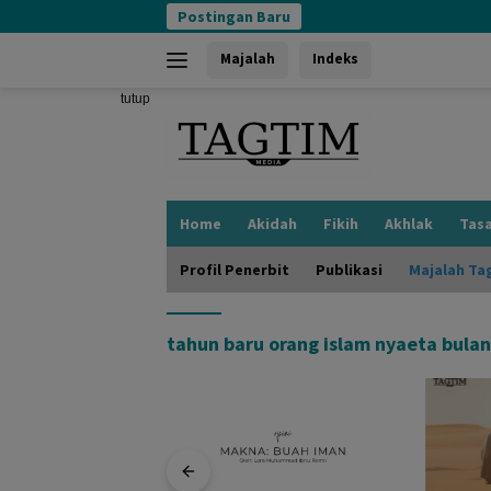
Langsung
Postingan Baru
ke
konten
Majalah
Indeks
tutup
Home
Akidah
Fikih
Akhlak
Tas
Profil Penerbit
Publikasi
Majalah Ta
tahun baru orang islam nyaeta bulan