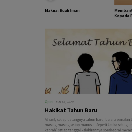
KHALIK DAN
Membant
Makna: Buah Iman
Kepada Pa
Opini
Juni 13, 2020
Hakikat Tahun Baru
Alhasil, setiap datangnya tahun baru, berarti semakin
masing-masing setiap manusia. Seperti ketika sebagia
kaprah’ setiap tanggal kelahirannya sorak-sorai mera