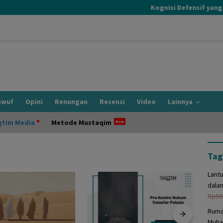
Kognisi Defensif yang Terj
awuf
Opini
Renungan
Resensi
Video
Lainnya
gtim Media
Metode Mustaqim
Tag
Lant
dala
Rp
50
Ruma
Muha