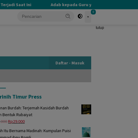
adi Saat Ini
Adab kepada Guru yang Terlupakan
P
0
tutup
Daftar - Masuk
rinih Timur Press
unan Burdah: Terjemah Kasidah Burdah
m Bentuk Rubaiyat
Harga
Harga
.000
Rp
29.000
aslinya
saat
h Itu Bernama Madinah: Kumpulan Puisi
adalah:
ini
mmad ibnu Romli