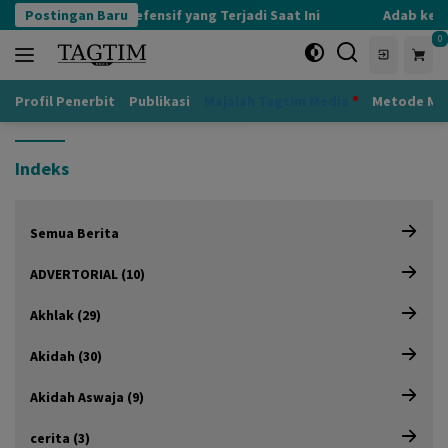
Langsung
Postingan Baru
Kognisi Defensif yang Terjadi Saat Ini
Adab kepad
ke
0
konten
Profil Penerbit
Publikasi
Majalah Tagtim Media
Metode Mu
Indeks
Semua Berita
ADVERTORIAL (10)
Akhlak (29)
Akidah (30)
Akidah Aswaja (9)
cerita (3)