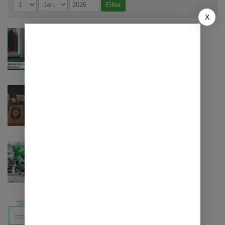
X
Akidah
,
Akidah Aswaja
,
Kajian
Oktober 29, 2025
PERBEDAAN KHALIK DAN MAKHLUK
Akidah Aswaja
Januari 2, 2024
Mengapa Al-Qur’an Menjadi Paling
Agungnya Mukjizat
Akidah Aswaja
Desember 3, 2022
Kenapa Wahabi Memusuhi Syiah dan
Sebaliknya
Akidah
,
Akidah Aswaja
Desember 3, 2022
Mengapa umat Islam harus