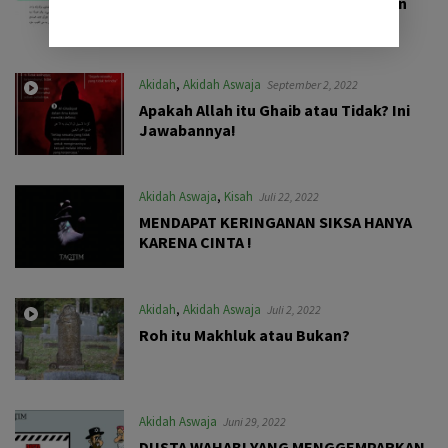
mendasarkan kesehariannya dengan
hukum Islam?
Akidah
,
Akidah Aswaja
September 2, 2022
Apakah Allah itu Ghaib atau Tidak? Ini
Jawabannya!
Akidah Aswaja
,
Kisah
Juli 22, 2022
MENDAPAT KERINGANAN SIKSA HANYA
KARENA CINTA !
Akidah
,
Akidah Aswaja
Juli 2, 2022
Roh itu Makhluk atau Bukan?
Akidah Aswaja
Juni 29, 2022
DUSTA WAHABI YANG MENGGEMPARKAN