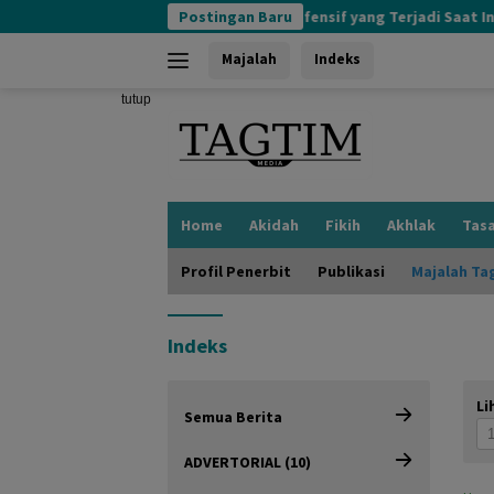
Langsung
Postingan Baru
Kognisi Defensif yang Terjadi Saat Ini
ke
konten
Majalah
Indeks
tutup
Home
Akidah
Fikih
Akhlak
Tas
Profil Penerbit
Publikasi
Majalah Ta
Indeks
Li
Semua Berita
ADVERTORIAL (10)