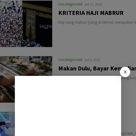
Uncategorized
Juli 17, 2022
KRITERIA HAJI MABRUR
Haji yang mabrur (yang di terima) merupakan i
Uncategorized
Juli 2, 2022
Makan Dulu, Bayar Kemudi
X
Bagaimana status membeli makanan yang baya
rugi. Bukan jual…
Uncategorized
Juni 18, 2022
MALJUM BAROKAH
Tepatnya Malam jum’at tanggal 3 Dzulqa’dah