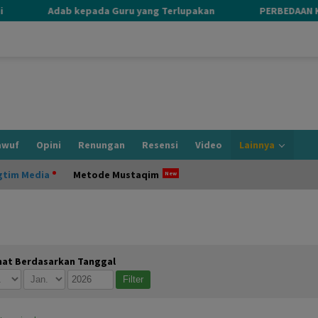
Adab kepada Guru yang Terlupakan
PERBEDAAN KHALIK
awuf
Opini
Renungan
Resensi
Video
Lainnya
gtim Media
Metode Mustaqim
hat Berdasarkan Tanggal