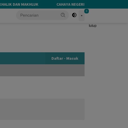
 DAN MAKHLUK
CAHAYA NEGERI YANG MEREDUP
Bera
0
tutup
Daftar - Masuk