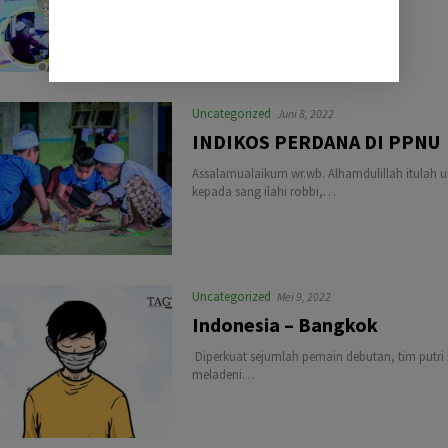
(Bahtsul Masail Kubro)…
Uncategorized
Juni 8, 2022
INDIKOS PERDANA DI PPNU
Assalamualaikum wr.wb. Alhamdulillah itulah 
kepada sang ilahi robbi,…
Uncategorized
Mei 9, 2022
Indonesia – Bangkok
Diperkuat sejumlah pemain debutan, tim putri I
meladeni…