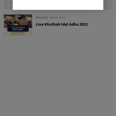
Khutbah
Juli 10, 2022
Live Khutbah Idul Adha 2022