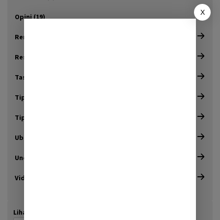
X
Opini (19)
Renungan (8)
Resensi (5)
Tasawuf (17)
Tips & Trik (2)
Tips Pesantren (4)
Ubudiyah (20)
Uncategorized (8)
Video (8)
Lihat Berdasarkan Tanggal