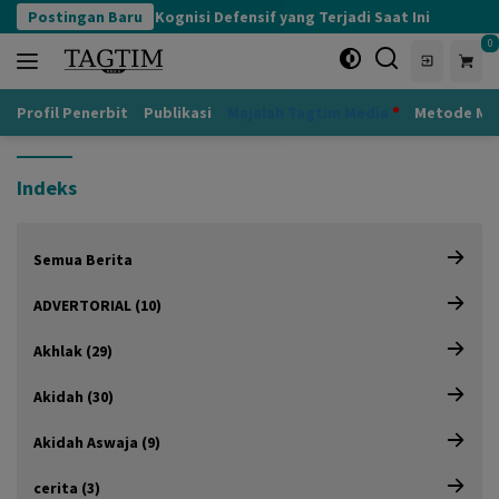
Langsung
Postingan Baru
Kognisi Defensif yang Terjadi Saat Ini
A
ke
0
konten
Profil Penerbit
Publikasi
Majalah Tagtim Media
Metode Mu
Indeks
Semua Berita
ADVERTORIAL (10)
Akhlak (29)
Akidah (30)
Akidah Aswaja (9)
cerita (3)