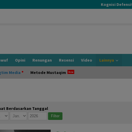
Kognisi Defensif yang
awuf
Opini
Renungan
Resensi
Video
Lainnya
gtim Media
Metode Mustaqim
hat Berdasarkan Tanggal