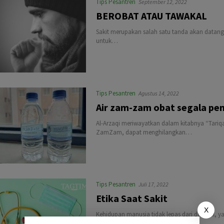
Tips Pesantren
September 12, 2022
BEROBAT ATAU TAWAKAL
Sakit merupakan salah satu tanda akan datang
untuk…
Tips Pesantren
Agustus 14, 2022
Air zam-zam obat segala pe
Al-Arzaqi meriwayatkan dalam kitabnya “Tari
ZamZam, dapat menghilangkan…
Tips Pesantren
Juli 17, 2022
Etika Saat Sakit
X
Kehidupan manusia tidak lepas dari dua hal, ya