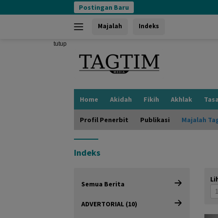
Langsung
Postingan Baru
ke
konten
Majalah
Indeks
tutup
Home
Akidah
Fikih
Akhlak
Tas
Profil Penerbit
Publikasi
Majalah Ta
Indeks
Li
Semua Berita
ADVERTORIAL (10)