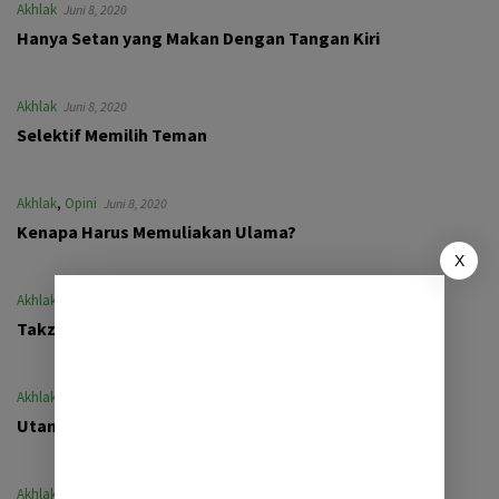
Akhlak
Juni 8, 2020
Hanya Setan yang Makan Dengan Tangan Kiri
Akhlak
Juni 8, 2020
Selektif Memilih Teman
Akhlak
,
Opini
Juni 8, 2020
Kenapa Harus Memuliakan Ulama?
X
Akhlak
Juni 7, 2020
Takzim itu Mulia
Akhlak
Juni 7, 2020
Utamakan Akhlak
Akhlak
Juni 7, 2020