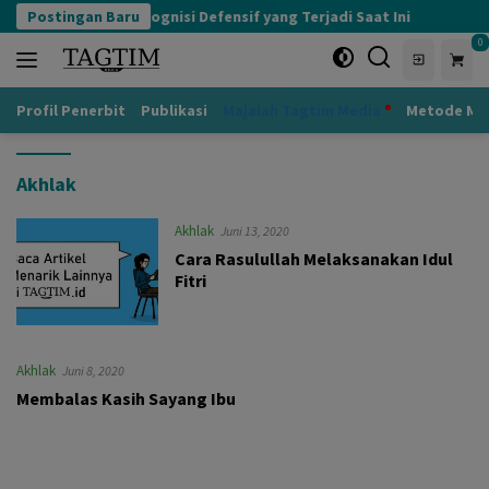
Langsung
Postingan Baru
Kognisi Defensif yang Terjadi Saat Ini
Ad
ke
0
konten
Profil Penerbit
Publikasi
Majalah Tagtim Media
Metode Mu
Akhlak
Akhlak
Juni 13, 2020
Cara Rasulullah Melaksanakan Idul
Fitri
Akhlak
Juni 8, 2020
Membalas Kasih Sayang Ibu