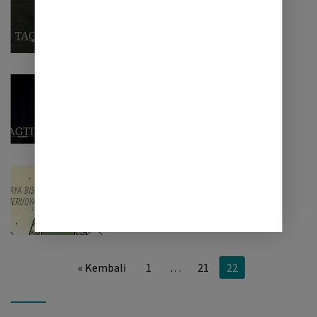
Tirakat dengan Puasa Arafah
Tips & Trik
Mei 15, 2020
Rahasia Penulis Handal
ADVERTORIAL
Desember 31, 2019
Ruqyah Cirebon dan Ruqyah di
Cirebon
Paginasi
« Kembali
1
…
21
22
pos