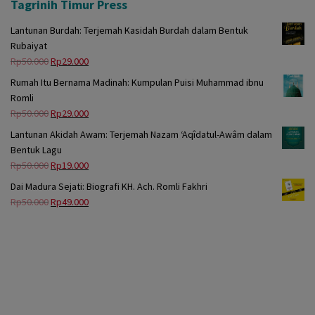
Tagrinih Timur Press
Lantunan Burdah: Terjemah Kasidah Burdah dalam Bentuk
Rubaiyat
Harga
Harga
Rp
50.000
Rp
29.000
aslinya
saat
Rumah Itu Bernama Madinah: Kumpulan Puisi Muhammad ibnu
adalah:
ini
Romli
Rp50.000.
adalah:
Harga
Harga
Rp
50.000
Rp
29.000
Rp29.000.
aslinya
saat
Lantunan Akidah Awam: Terjemah Nazam ‘Aqîdatul-Awâm dalam
adalah:
ini
Bentuk Lagu
Rp50.000.
adalah:
Harga
Harga
Rp
50.000
Rp
19.000
Rp29.000.
aslinya
saat
Dai Madura Sejati: Biografi KH. Ach. Romli Fakhri
adalah:
ini
Harga
Harga
Rp
50.000
Rp
49.000
Rp50.000.
adalah:
aslinya
saat
Rp19.000.
adalah:
ini
Rp50.000.
adalah:
Rp49.000.