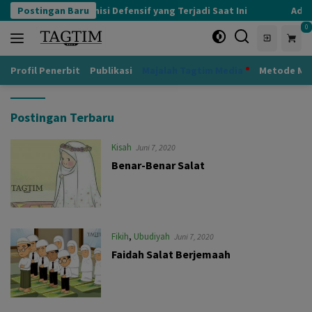
Langsung
Postingan Baru
Kognisi Defensif yang Terjadi Saat Ini
Adab 
ke
0
konten
Profil Penerbit
Publikasi
Majalah Tagtim Media
Metode Mu
Postingan Terbaru
Kisah
Juni 7, 2020
Benar-Benar Salat
Fikih
,
Ubudiyah
Juni 7, 2020
Faidah Salat Berjemaah