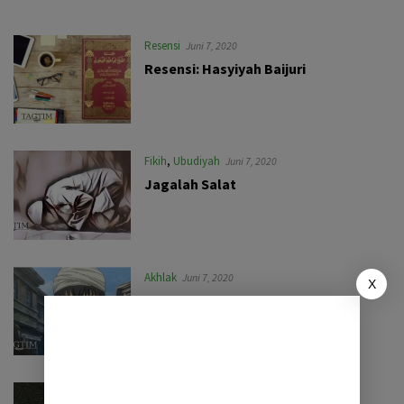
Resensi
Juni 7, 2020
Resensi: Hasyiyah Baijuri
Fikih
,
Ubudiyah
Juni 7, 2020
Jagalah Salat
Akhlak
Juni 7, 2020
X
Idola Remaja
Fikih
,
Ubudiyah
Mei 15, 2020