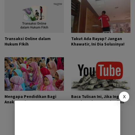
Transaksi Online dalam
Takut Ada Rayap? Jangan
Hukum FIkih
Khawatir, Ini Dia Solusinya!
Mengapa Pendidikan Bagi
Baca Tulisan Ini, Jika Ingin
X
Anak Penting?
Mendapatkan Penghasilan
dari Youtube