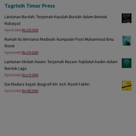
Tagrinih Timur Press
Lantunan Burdah: Terjemah Kasidah Burdah dalam Bentuk
Rubaiyat
Harga
Harga
Rp
50.000
Rp
29.000
aslinya
saat
Rumah Itu Bernama Madinah: Kumpulan Puisi Muhammad ibnu
adalah:
ini
Romli
Rp50.000.
adalah:
Harga
Harga
Rp
50.000
Rp
29.000
Rp29.000.
aslinya
saat
Lantunan Akidah Awam: Terjemah Nazam ‘Aqîdatul-Awâm dalam
adalah:
ini
Bentuk Lagu
Rp50.000.
adalah:
Harga
Harga
Rp
50.000
Rp
19.000
Rp29.000.
aslinya
saat
Dai Madura Sejati: Biografi KH. Ach. Romli Fakhri
adalah:
ini
Harga
Harga
Rp
50.000
Rp
49.000
Rp50.000.
adalah:
aslinya
saat
Rp19.000.
adalah:
ini
Rp50.000.
adalah:
Rp49.000.