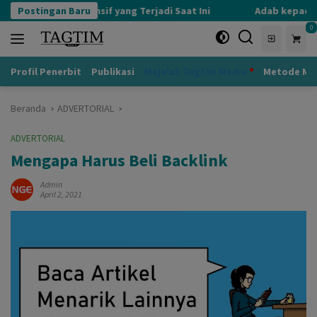
Langsung
Kognisi Defensif yang Terjadi Saat Ini
Postingan Baru
Adab kepada Guru 
ke
0
konten
Profil Penerbit
Publikasi
Majalah Tagtim Media
Metode Mu
Beranda
ADVERTORIAL
ADVERTORIAL
Mengapa Harus Beli Backlink
Admin
April 2, 2021