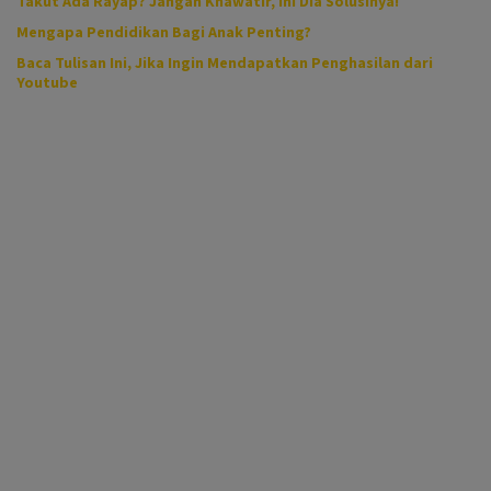
Takut Ada Rayap? Jangan Khawatir, Ini Dia Solusinya!
Mengapa Pendidikan Bagi Anak Penting?
Baca Tulisan Ini, Jika Ingin Mendapatkan Penghasilan dari
Youtube