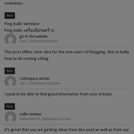
nowadays.
Reply
Ping-balik:
Ventilare
Ping-balik:
เครื่องมือก่อสร้าง
go to the website
Juli 7, 2023 pukul 6:07 pm
This post offers clear idea for the new users of blogging, that actually
how to do running a blog.
Reply
collarspace similar
Juli 7, 2023 pukul 10:24 pm
I used to be able to find good information from your articles.
Reply
milfvr reviews
September 15, 2023 pukul 6:11 am
It’s great that you are getting ideas from this post as well as from our