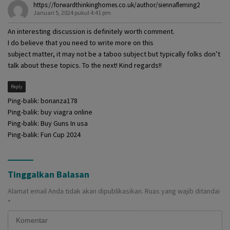
https://forwardthinkinghomes.co.uk/author/siennafleming2
Januari 5, 2024 pukul 4:41 pm
An interesting discussion is definitely worth comment.
I do believe that you need to write more on this
subject matter, it may not be a taboo subject but typically folks don’t
talk about these topics. To the next! Kind regards!!
Reply
Ping-balik:
bonanza178
Ping-balik:
buy viagra online
Ping-balik:
Buy Guns In usa
Ping-balik:
Fun Cup 2024
Tinggalkan Balasan
Alamat email Anda tidak akan dipublikasikan.
Ruas yang wajib ditandai
*