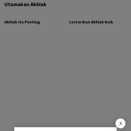
Utamakan Akhlak
Akhlak itu Penting
Lestarikan Akhlak Baik
X