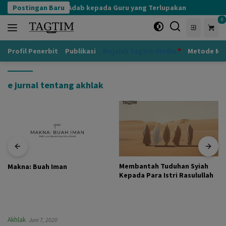
Langsung
i Saat Ini
Postingan Baru
Adab kepada Guru yang Terlupakan
PER
ke
0
konten
Profil Penerbit
Publikasi
Majalah Tagtim Media
Metode Mu
e jurnal tentang akhlak
Membantah Tuduhan Syiah
PRO-KONTRA HUKUM
Kepada Para Istri Rasulullah
TRANSFER PAHALA
Akhlak
Juni 7, 2020