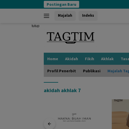
Langsung
Postingan Baru
ke
konten
Majalah
Indeks
tutup
Home
Akidah
Fikih
Akhlak
Tas
Profil Penerbit
Publikasi
Majalah Ta
akidah akhlak 7