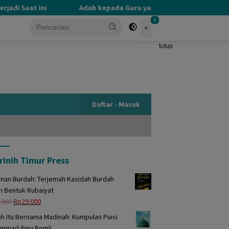
di Saat Ini
Adab kepada Guru yang Terlupakan
PE
0
tutup
Daftar - Masuk
rinih Timur Press
unan Burdah: Terjemah Kasidah Burdah
m Bentuk Rubaiyat
Harga
Harga
.000
Rp
29.000
aslinya
saat
h Itu Bernama Madinah: Kumpulan Puisi
adalah:
ini
mmad ibnu Romli