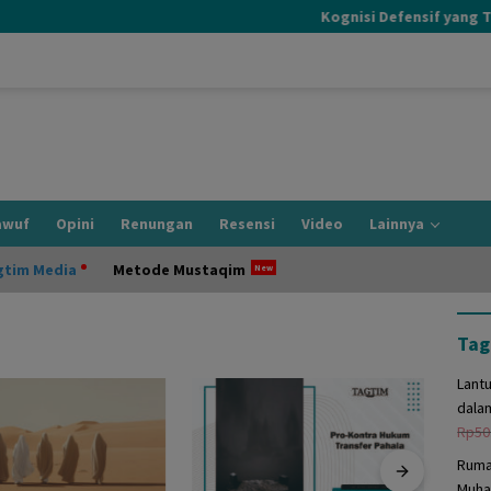
Kognisi Defensif yang Terja
awuf
Opini
Renungan
Resensi
Video
Lainnya
gtim Media
Metode Mustaqim
Tag
Lant
dala
Rp
50
Ruma
Muha