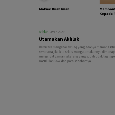
KHALIK DAN
Membant
Makna: Buah Iman
Kepada Pa
Akhlak
Juni 7, 2020
Utamakan Akhlak
Berbicara mengenai akhlaq yang adanya memang isti
sempurna jika kita selalu mengutamakannya dimanapu
mengingat zaman sekarang yang sudah tidak lagi sepe
Rasulullah SAW dan para sahabatnya.