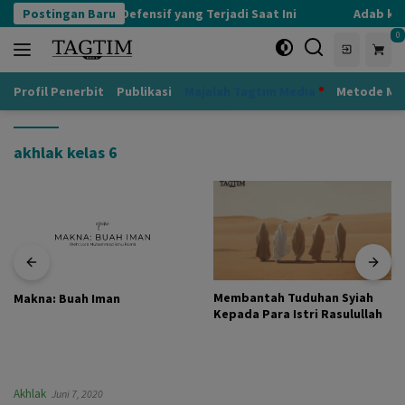
Langsung
Postingan Baru
Kognisi Defensif yang Terjadi Saat Ini
Adab kep
ke
0
konten
Profil Penerbit
Publikasi
Majalah Tagtim Media
Metode Mu
akhlak kelas 6
Membantah Tuduhan Syiah
Makna: Buah Iman
Kepada Para Istri Rasulullah
Akhlak
Juni 7, 2020