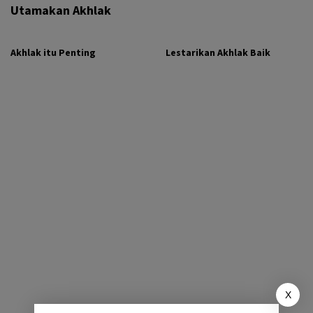
Utamakan Akhlak
Akhlak itu Penting
Lestarikan Akhlak Baik
X