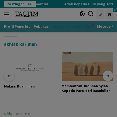
Langsung
ensif yang Terjadi Saat Ini
Postingan Baru
Adab kepada Guru yang Terlup
ke
0
konten
Profil Penerbit
Publikasi
Majalah Tagtim Media
Metode Mu
akhlak karimah
Membantah Tuduhan Syiah
Makna: Buah Iman
Kepada Para Istri Rasulullah
Akhlak
Juni 7, 2020