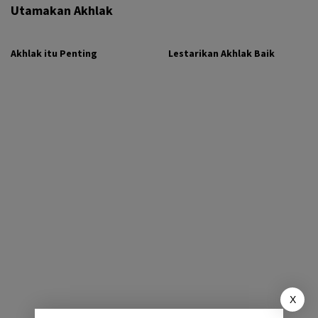
Utamakan Akhlak
Akhlak itu Penting
Lestarikan Akhlak Baik
X