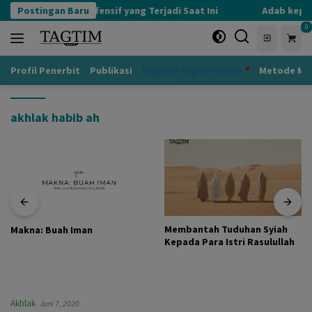
Langsung
Postingan Baru
Kognisi Defensif yang Terjadi Saat Ini
Adab kepad
ke
0
konten
Profil Penerbit
Publikasi
Majalah Tagtim Media
Metode Mu
akhlak habib ah
Membantah Tuduhan Syiah
Makna: Buah Iman
Kepada Para Istri Rasulullah
Akhlak
Juni 7, 2020