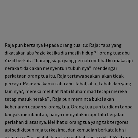
Raja pun bertanya kepada orang tua itu: Raja : “apa yang
dikatakan abu Yazid ketika dia masih hidup ?” orang tua: abu
Yazid berkata “barang siapa yang pernah melihatku maka api
neraka tidak akan menyentuh tubuh nya” mendengar
perkataan orang tua itu, Raja tertawa seakan akan tidak
percaya. Raja: apa kamu tahu abu Jahal, ab­u_Lahab dan yang
lain nya?, mereka melihat Nabi Muhammad tetapi mereka
tetap masuk neraka” , Raja pun meminta bukti akan
kebenaran ucapan si orang tua. Orang tua pun terdiam tanpa
banyak membantah, hanya menyalakan api lalu berjalan
perlahan di atasnya. Melihat si orang tua yang tak tergores
api sedikitpun raja terkesima, dan kemudian berkatalah si
orang tua: “ini adalah barokah melihat abu yazid al-Bustomi