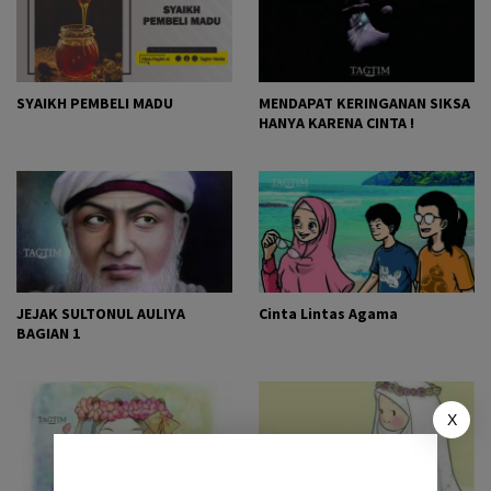
SYAIKH PEMBELI MADU
MENDAPAT KERINGANAN SIKSA
HANYA KARENA CINTA !
JEJAK SULTONUL AULIYA
Cinta Lintas Agama
BAGIAN 1
X