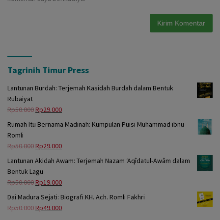
Tagrinih Timur Press
Lantunan Burdah: Terjemah Kasidah Burdah dalam Bentuk
Rubaiyat
Harga
Harga
Rp
50.000
Rp
29.000
aslinya
saat
Rumah Itu Bernama Madinah: Kumpulan Puisi Muhammad ibnu
adalah:
ini
Romli
Rp50.000.
adalah:
Harga
Harga
Rp
50.000
Rp
29.000
Rp29.000.
aslinya
saat
Lantunan Akidah Awam: Terjemah Nazam ‘Aqîdatul-Awâm dalam
adalah:
ini
Bentuk Lagu
Rp50.000.
adalah:
Harga
Harga
Rp
50.000
Rp
19.000
Rp29.000.
aslinya
saat
Dai Madura Sejati: Biografi KH. Ach. Romli Fakhri
adalah:
ini
Harga
Harga
Rp
50.000
Rp
49.000
Rp50.000.
adalah:
aslinya
saat