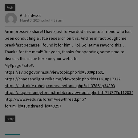
Reply
Gichardviept
Maret 3, 2024 pukul 4:39 am
An impressive share! I have just forwarded this onto a friend who has
been conducting a little research on this. And he in fact bought me
breakfast because I found it for him… lol. So let me reword this….
Thanks for the meal!! But yeah, thanks for spending some time to
discuss this issue here on your website.
My#page#site#:
https://sv.pogovorim.su/viewtopic.php?id=800#p1691
https://chaosandlight.rolka.me/viewtopic.php?id=1161#p17322
https://astrolife.ruhelp.com/viewtopic.php?id=3786#p34893
https://supermoneyforum.frmbb.ru/viewtopic.php?id=71737#p112834
http://www.ivedu.ru/forum/viewthread.php?
forum_id=18&thread_id=43297
Reply