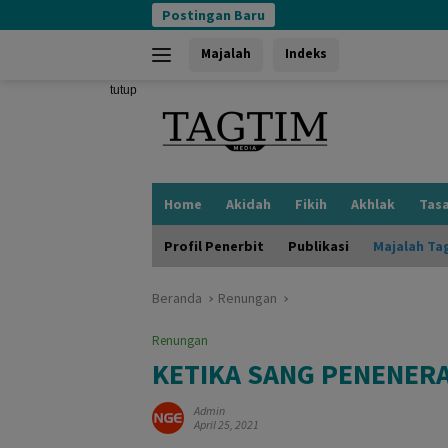
Langsung
Postingan Baru
ke
konten
Majalah
Indeks
tutup
Home
Akidah
Fikih
Akhlak
Tas
Profil Penerbit
Publikasi
Majalah Ta
Beranda
Renungan
Renungan
KETIKA SANG PENENER
Admin
April 25, 2021