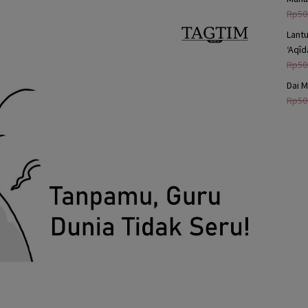
Rp
50
Lant
‘Aqî
Rp
50
Dai M
Rp
50