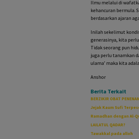
Ilmu melalui di wafatk
kehancuran bermula. S
berdasarkan ajaran ag
Inilah sekelimut kondis
generasinya, kita perl
Tidak seorang pun hidu
juga perlu tanamkan d
ulama’ maka kita adala
Anshor
Berita Terkait
BERZIKIR OBAT PENENAN
Jejak Kaum Sufi Terpe
Ramadhan dengan Al-Q
LAILATUL QADAR?
Tawakkal pada alloh