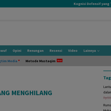
Kognisi Defensif yang Terjadi Saat
awuf
Opini
Renungan
Resensi
Video
Lainnya
gtim Media
Metode Mustaqim
Tag
Lant
ANG MENGHILANG
dala
Rp
50
Ruma
Muha