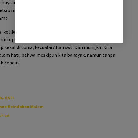
annya ulama’ kebodohan meraja lela, maka dari situlah
ebab manusia tidak lagi menjalani kehidupan
ama.
i ketika ulama’ sudah tiada, karena itu, sebagai
u intropeksi diri bahwa siapapun akan menemui ajalnya.
p kekal di dunia, kecualai Allah swt. Dan mungkin kita
alam hati, bahwa meskipun kita banayak, namun tanpa
h Sendiri.
G HATI
sona Keindahan Malam
ur’an