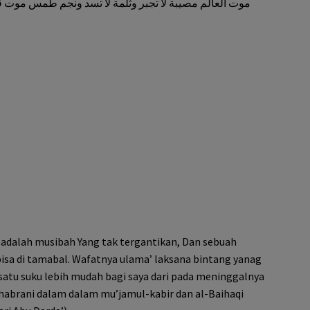
موت العالم مصيبة لا تجبر وثلمة لا تسد ونجم طمس موت ق
adalah musibah Yang tak tergantikan, Dan sebuah
bisa di tamabal. Wafatnya ulama’ laksana bintang yanag
atu suku lebih mudah bagi saya dari pada meninggalnya
habrani dalam dalam mu’jamul-kabir dan al-Baihaqi