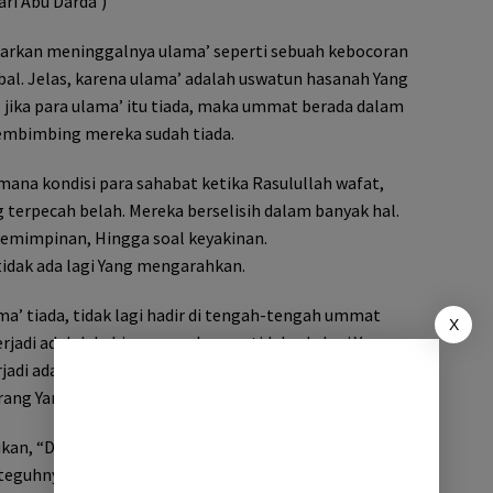
ri Abu Darda’)
rkan meninggalnya ulama’ seperti sebuah kebocoran
bal. Jelas, karena ulama’ adalah uswatun hasanah Yang
 jika para ulama’ itu tiada, maka ummat berada dalam
embimbing mereka sudah tiada.
mana kondisi para sahabat ketika Rasulullah wafat,
terpecah belah. Mereka berselisih dalam banyak hal.
pemimpinan, Hingga soal keyakinan.
tidak ada lagi Yang mengarahkan.
ama’ tiada, tidak lagi hadir di tengah-tengah ummat
X
rjadi adalah kebingungan karena tidak ada lagi Yang
rjadi adalah penyimpangan sebab Yang muncul
ang Yang tidak mempuni dalam ilmu agama.
an, “Di antara tanda-tanda hari kiamat adalah
 teguhnya kebodohan”(HR. Bukhari),ketika mengangkat