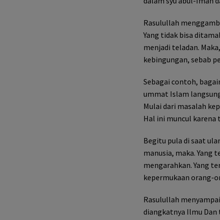
dalam syu’abul-Iman da
Rasulullah menggamba
Yang tidak bisa ditama
menjadi teladan. Maka,
kebingungan, sebab p
Sebagai contoh, bagai
ummat Islam langsung 
Mulai dari masalah ke
Hal ini muncul karena 
Begitu pula di saat ul
manusia, maka. Yang te
mengarahkan. Yang te
kepermukaan orang-or
Rasulullah menyampaik
diangkatnya Ilmu Dan