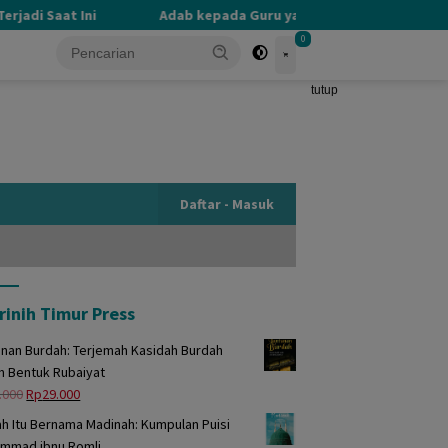
 Ini
Adab kepada Guru yang Terlupakan
PERBEDAA
0
tutup
Daftar - Masuk
rinih Timur Press
unan Burdah: Terjemah Kasidah Burdah
m Bentuk Rubaiyat
Harga
Harga
.000
Rp
29.000
aslinya
saat
h Itu Bernama Madinah: Kumpulan Puisi
adalah:
ini
mmad ibnu Romli