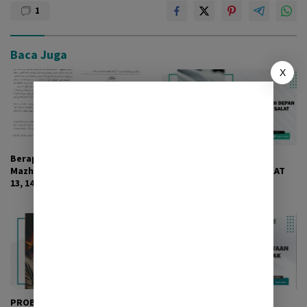
1
Baca Juga
X
Berapa Rukun Salat dalam
HUKUM LEWAT DI DEPAN
Mazhab Syafi’i yang Benar?
ORANG YANG SEDANG SALAT
13, 14, 15, 17, 18, 19, atau 20?
PROBLEMATIKA DOA QUNUT,
KEISTIMEWAAN BERSIWAK