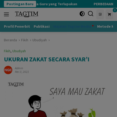
Langsung
Postingan Baru
Adab kepada Guru yang Terlupakan
PERBEDAAN KHALI
ke
0
konten
Profil Penerbit
Publikasi
Majalah Tagtim Media
Metode Mu
Beranda
Fikih
Ubudiyah
Fikih
,
Ubudiyah
UKURAN ZAKAT SECARA SYAR’I
Admin
Mei 3, 2021