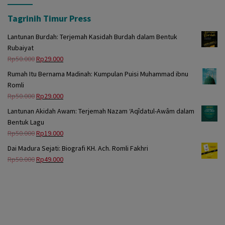
Tagrinih Timur Press
Lantunan Burdah: Terjemah Kasidah Burdah dalam Bentuk
Rubaiyat
Harga
Harga
Rp
50.000
Rp
29.000
aslinya
saat
Rumah Itu Bernama Madinah: Kumpulan Puisi Muhammad ibnu
adalah:
ini
Romli
Rp50.000.
adalah:
Harga
Harga
Rp
50.000
Rp
29.000
Rp29.000.
aslinya
saat
Lantunan Akidah Awam: Terjemah Nazam ‘Aqîdatul-Awâm dalam
adalah:
ini
Bentuk Lagu
Rp50.000.
adalah:
Harga
Harga
Rp
50.000
Rp
19.000
Rp29.000.
aslinya
saat
Dai Madura Sejati: Biografi KH. Ach. Romli Fakhri
adalah:
ini
Harga
Harga
Rp
50.000
Rp
49.000
Rp50.000.
adalah:
aslinya
saat
Rp19.000.
adalah:
ini
Rp50.000.
adalah:
Rp49.000.