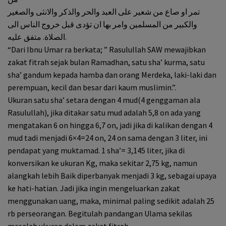
تمر او صاع من شعير على العبد والحر والذكر والانثى والصغير
والكبير من المسلمين وامر بها ان تؤدى قبل خروج الناس الى
الصلاة. متفق عليه.
“Dari Ibnu Umar ra berkata; ” Rasulullah SAW mewajibkan
zakat fitrah sejak bulan Ramadhan, satu sha’ kurma, satu
sha’ gandum kepada hamba dan orang Merdeka, laki-laki dan
perempuan, kecil dan besar dari kaum muslimin.”.
Ukuran satu sha’ setara dengan 4 mud(4 genggaman ala
Rasulullah), jika ditakar satu mud adalah 5,8 on ada yang
mengatakan 6 on hingga 6,7 on, jadi jika di kalikan dengan 4
mud tadi menjadi 6×4=24 on, 24 on sama dengan 3 liter, ini
pendapat yang muktamad. 1 sha’= 3,145 liter, jika di
konversikan ke ukuran Kg, maka sekitar 2,75 kg, namun
alangkah lebih Baik diperbanyak menjadi 3 kg, sebagai upaya
ke hati-hatian. Jadi jika ingin mengeluarkan zakat
menggunakan uang, maka, minimal paling sedikit adalah 25
rb perseorangan. Begitulah pandangan Ulama sekilas