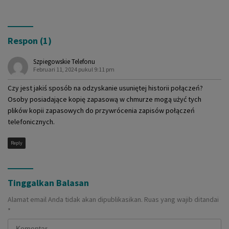
Respon (1)
Szpiegowskie Telefonu
Februari 11, 2024 pukul 9:11 pm
Czy jest jakiś sposób na odzyskanie usuniętej historii połączeń?
Osoby posiadające kopię zapasową w chmurze mogą użyć tych
plików kopii zapasowych do przywrócenia zapisów połączeń
telefonicznych.
Reply
Tinggalkan Balasan
Alamat email Anda tidak akan dipublikasikan.
Ruas yang wajib ditandai
*