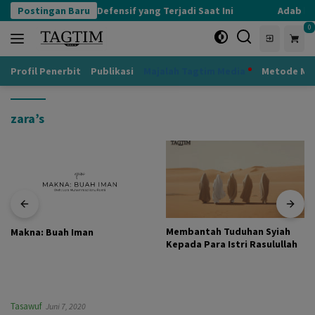
Langsung
Postingan Baru
Kognisi Defensif yang Terjadi Saat Ini
Adab kep
ke
0
konten
Profil Penerbit
Publikasi
Majalah Tagtim Media
Metode Mu
zara’s
Membantah Tuduhan Syiah
Makna: Buah Iman
Kepada Para Istri Rasulullah
Tasawuf
Juni 7, 2020