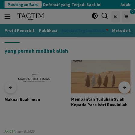
Langsung
Postingan Baru
Kognisi Defensif yang Terjadi Saat Ini
Adab ke
ke
0
konten
Profil Penerbit
Publikasi
Majalah Tagtim Media
Metode Mu
yang pernah melihat allah
Membantah Tuduhan Syiah
Makna: Buah Iman
Kepada Para Istri Rasulullah
Akidah
Juni 8, 2020