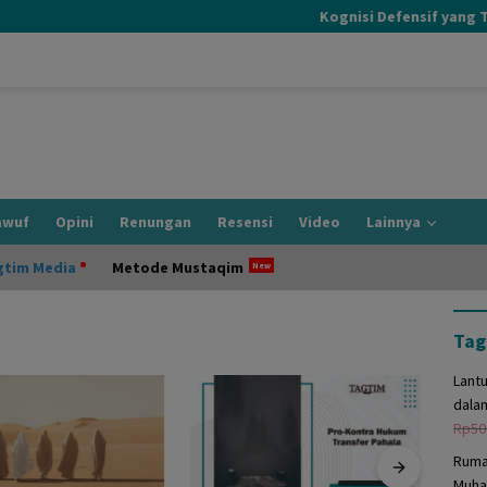
Kognisi Defensif yang Terj
awuf
Opini
Renungan
Resensi
Video
Lainnya
gtim Media
Metode Mustaqim
Tag
Lant
dala
Rp
50
Ruma
Muha