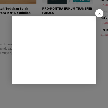
Rp
50
ah Tuduhan Syiah
PRO-KONTRA HUKUM TRANSFER
MENO
Lant
ra Istri Rasulullah
PAHALA
WAJI
X
‘Aqî
Rp
50
Dai M
Rp
50
ntuk bisa
 mendapatkan hal
 ilmu yang