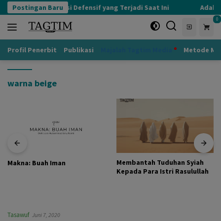
Langsung
Postingan Baru
Kognisi Defensif yang Terjadi Saat Ini
Adab k
ke
0
konten
Profil Penerbit
Publikasi
Majalah Tagtim Media
Metode Mu
warna beige
Membantah Tuduhan Syiah
Makna: Buah Iman
Kepada Para Istri Rasulullah
Tasawuf
Juni 7, 2020