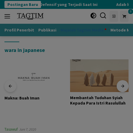
Langsung
Postingan Baru
Kognisi Defensif yang Terjadi Saat Ini
Adab kep
ke
0
konten
Profil Penerbit
Publikasi
Majalah Tagtim Media
Metode Mu
wara in japanese
Membantah Tuduhan Syiah
Makna: Buah Iman
Kepada Para Istri Rasulullah
Tasawuf
Juni 7, 2020