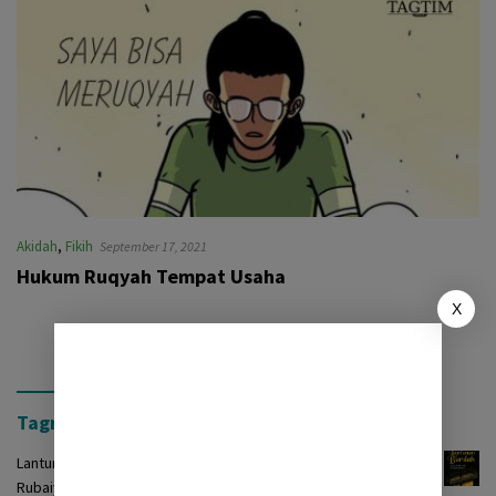
Akidah
,
Fikih
September 17, 2021
Hukum Ruqyah Tempat Usaha
X
Tagrinih Timur Press
Lantunan Burdah: Terjemah Kasidah Burdah dalam Bentuk
Rubaiyat