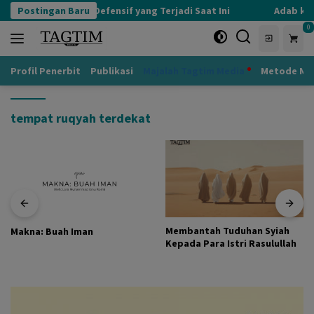
Langsung
Postingan Baru
Kognisi Defensif yang Terjadi Saat Ini
Adab kep
ke
0
konten
Profil Penerbit
Publikasi
Majalah Tagtim Media
Metode Mu
tempat ruqyah terdekat
Membantah Tuduhan Syiah
Makna: Buah Iman
Kepada Para Istri Rasulullah