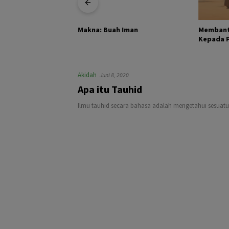
KHALIK DAN
Membant
Makna: Buah Iman
Kepada Pa
Akidah
Juni 8, 2020
Apa itu Tauhid
Ilmu tauhid secara bahasa adalah mengetahui sesuatu 