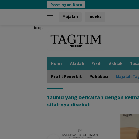
Langsung
Postingan Baru
ke
konten
Majalah
Indeks
tutup
Home
Akidah
Fikih
Akhlak
Tas
Profil Penerbit
Publikasi
Majalah Ta
tauhid yang berkaitan dengan keim
sifat-nya disebut