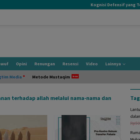
Kognisi Defensif yang Terjad
awuf
Opini
Renungan
Resensi
Video
Lainnya
gtim Media
Metode Mustaqim
anan terhadap allah melalui nama-nama dan
Tag
Lant
dala
Rp
50
Ruma
Muha