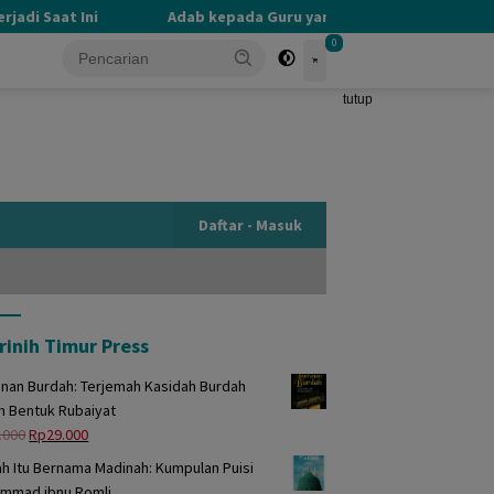
i Saat Ini
Adab kepada Guru yang Terlupakan
PE
0
tutup
Daftar - Masuk
rinih Timur Press
unan Burdah: Terjemah Kasidah Burdah
m Bentuk Rubaiyat
Harga
Harga
.000
Rp
29.000
aslinya
saat
h Itu Bernama Madinah: Kumpulan Puisi
adalah:
ini
mmad ibnu Romli