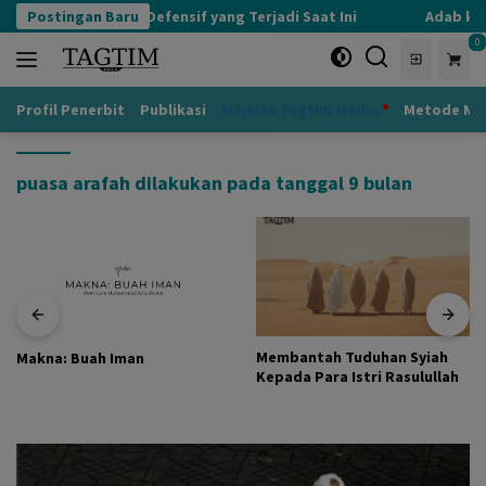
Langsung
Postingan Baru
Kognisi Defensif yang Terjadi Saat Ini
Adab kepa
ke
0
konten
Profil Penerbit
Publikasi
Majalah Tagtim Media
Metode Mu
puasa arafah dilakukan pada tanggal 9 bulan
Membantah Tuduhan Syiah
Makna: Buah Iman
Kepada Para Istri Rasulullah