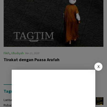
Fikih
,
Ubudiyah
Mei 15, 2020
Tirakat dengan Puasa Arafah
X
Tagrinih Timur Press
Lantunan Burdah: Terjemah Kasidah Burdah dalam Bentuk
Rubaiyat