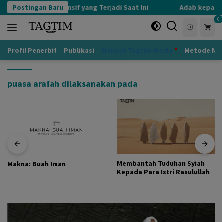
Langsung
Postingan Baru
Kognisi Defensif yang Terjadi Saat Ini
Adab kepada G
ke
0
konten
Profil Penerbit
Publikasi
Majalah Tagtim Media
Metode Mu
puasa arafah dilaksanakan pada
Membantah Tuduhan Syiah
Makna: Buah Iman
Kepada Para Istri Rasulullah