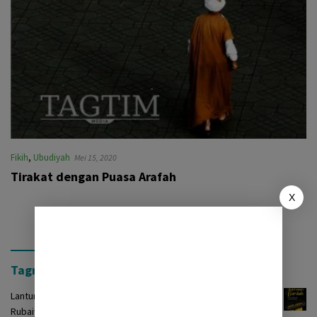
Fikih
,
Ubudiyah
Mei 15, 2020
Tirakat dengan Puasa Arafah
X
Tagrinih Timur Press
Lantunan Burdah: Terjemah Kasidah Burdah dalam Bentuk
Rubaiyat