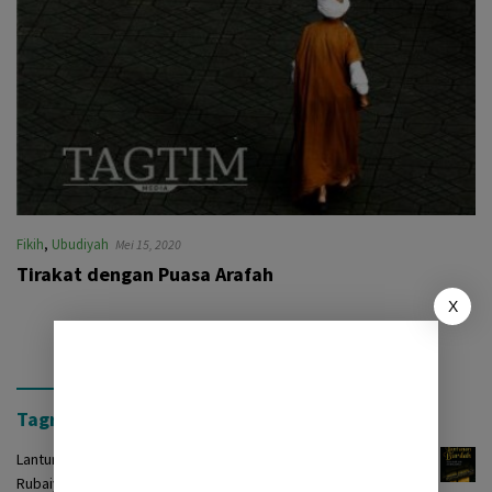
Fikih
,
Ubudiyah
Mei 15, 2020
Tirakat dengan Puasa Arafah
X
Tagrinih Timur Press
Lantunan Burdah: Terjemah Kasidah Burdah dalam Bentuk
Rubaiyat