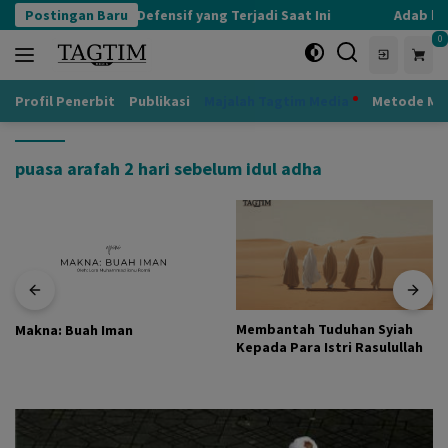
Langsung
Postingan Baru
Kognisi Defensif yang Terjadi Saat Ini
Adab kep
ke
0
konten
Profil Penerbit
Publikasi
Majalah Tagtim Media
Metode Mu
puasa arafah 2 hari sebelum idul adha
Membantah Tuduhan Syiah
Makna: Buah Iman
Kepada Para Istri Rasulullah