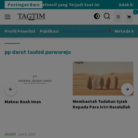
Langsung
Postingan Baru
Kognisi Defensif yang Terjadi Saat Ini
Adab kepa
ke
0
konten
Profil Penerbit
Publikasi
Majalah Tagtim Media
Metode Mu
pp darut tauhid purworejo
Membantah Tuduhan Syiah
Makna: Buah Iman
Kepada Para Istri Rasulullah
Akidah
Juni 8, 2020