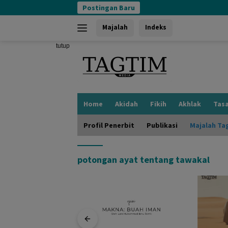
Langsung
Postingan Baru
ke
konten
Majalah
Indeks
tutup
Home
Akidah
Fikih
Akhlak
Tas
Profil Penerbit
Publikasi
Majalah Ta
potongan ayat tentang tawakal