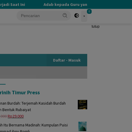
i Saat Ini
Adab kepada Guru yang Terlupakan
PER
0
tutup
Daftar - Masuk
rinih Timur Press
unan Burdah: Terjemah Kasidah Burdah
m Bentuk Rubaiyat
Harga
Harga
.000
Rp
29.000
aslinya
saat
h Itu Bernama Madinah: Kumpulan Puisi
adalah:
ini
mmad ibnu Romli