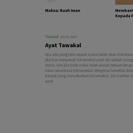
KHALIK DAN
Membant
Makna: Buah Iman
Kepada Pa
Tasawuf
Juni 8, 2020
Ayat Tawakal
Apa ada yang tahu sejauh mana takdir akan membawa
jika bisa menjawab hal tersebut pasti dia adalah orang
dunia, dan jika tidak maka inilah alasan terkuat kena
harus senantiasa bertawakkal. Mengenai tawakkal dal
banyak yang menyebutkan hal tersebut, dan bahkan 
surat