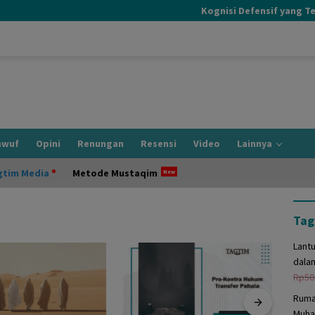
Kognisi Defensif yang Terjad
awuf
Opini
Renungan
Resensi
Video
Lainnya
gtim Media
Metode Mustaqim
Tag
Lant
dala
Rp
50
Ruma
Muha