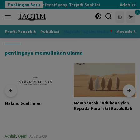
Langsung
Postingan Baru
Kognisi Defensif yang Terjadi Saat Ini
Adab kepa
ke
0
konten
Profil Penerbit
Publikasi
Majalah Tagtim Media
Metode Mu
pentingnya memuliakan ulama
Membantah Tuduhan Syiah
Makna: Buah Iman
Kepada Para Istri Rasulullah
Akhlak
,
Opini
Juni 8, 2020