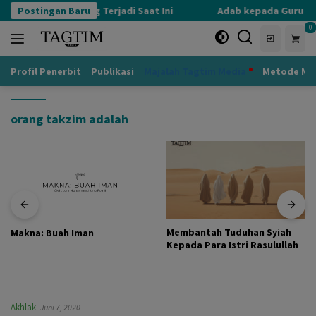
Langsung
ognisi Defensif yang Terjadi Saat Ini
Postingan Baru
Adab kepada Guru ya
ke
0
konten
Profil Penerbit
Publikasi
Majalah Tagtim Media
Metode Mu
orang takzim adalah
Membantah Tuduhan Syiah
Makna: Buah Iman
Kepada Para Istri Rasulullah
Akhlak
Juni 7, 2020