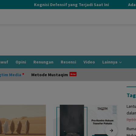
Kognisi Defensif yang Terjadi Saat Ini
Adab ke
awuf
Opini
Renungan
Resensi
Video
Lainnya
gtim Media
Metode Mustaqim
Tag
Lant
dala
Rp
50
Ruma
Muha