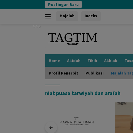
Langsung
Postingan Baru
ke
konten
Majalah
Indeks
tutup
Home
Akidah
Fikih
Akhlak
Tas
Profil Penerbit
Publikasi
Majalah Ta
niat puasa tarwiyah dan arafah