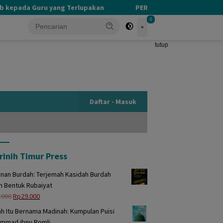
pada Guru yang Terlupakan
PERBEDAAN KHALIK DAN MAKHL
0
tutup
Daftar - Masuk
rinih Timur Press
unan Burdah: Terjemah Kasidah Burdah
m Bentuk Rubaiyat
Harga
Harga
.000
Rp
29.000
aslinya
saat
h Itu Bernama Madinah: Kumpulan Puisi
adalah:
ini
mmad ibnu Romli