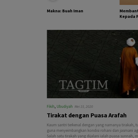
KHALIK DAN
Membant
Makna: Buah Iman
Kepada Pa
Fikih
,
Ubudiyah
Mei 15, 2020
Tirakat dengan Puasa Arafah
Kaum santri terkenal dengan yang namanya tirakah, tu
guna menyeimbangkan kondisi rohani dan jasmani agar
Salah satu tirakah yang dijalani ialah puasa sunnah, 