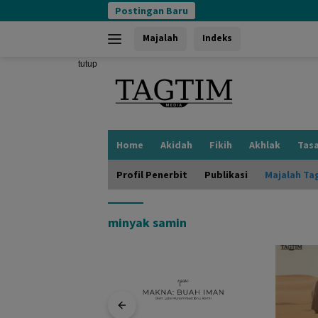
Langsung
Postingan Baru
ke
konten
Majalah
Indeks
tutup
Home
Akidah
Fikih
Akhlak
Tas
Profil Penerbit
Publikasi
Majalah Ta
minyak samin