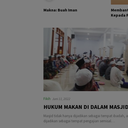
KHALIK DAN
Membant
Makna: Buah Iman
Kepada Pa
Fikih
Juni 11, 2022
HUKUM MAKAN DI DALAM MASJI
Masjid tidak hanya dijadikan sebagai tempat ibadah, a
dijadikan sebagai tempat pengajian semisal…