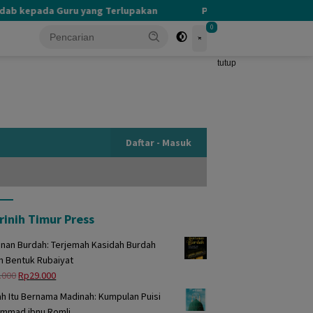
 kepada Guru yang Terlupakan
PERBEDAAN KHALIK DAN MAK
0
tutup
Daftar - Masuk
rinih Timur Press
unan Burdah: Terjemah Kasidah Burdah
m Bentuk Rubaiyat
Harga
Harga
.000
Rp
29.000
aslinya
saat
h Itu Bernama Madinah: Kumpulan Puisi
adalah:
ini
mmad ibnu Romli