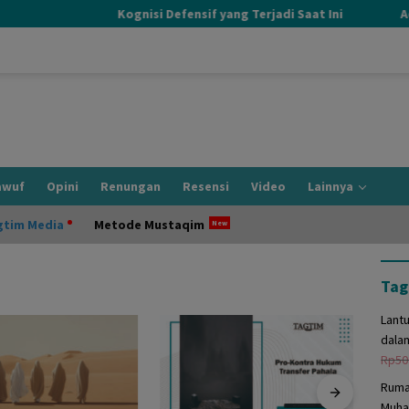
Kognisi Defensif yang Terjadi Saat Ini
Adab
awuf
Opini
Renungan
Resensi
Video
Lainnya
gtim Media
Metode Mustaqim
Tag
Lant
dala
Rp
50
Ruma
Muha