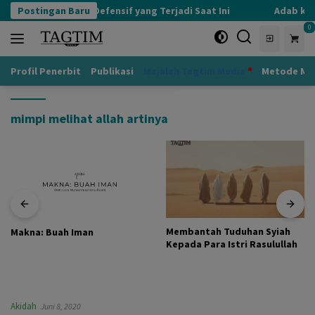
Langsung
Postingan Baru
Kognisi Defensif yang Terjadi Saat Ini
Adab kep
ke
0
konten
Profil Penerbit
Publikasi
Majalah Tagtim Media
Metode Mu
mimpi melihat allah artinya
Membantah Tuduhan Syiah
Makna: Buah Iman
Kepada Para Istri Rasulullah
Akidah
Juni 8, 2020