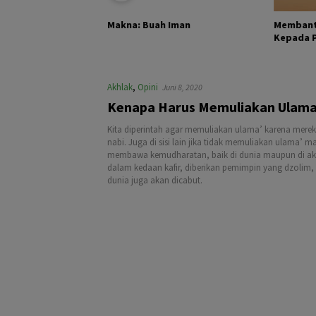
KHALIK DAN
Membant
Makna: Buah Iman
Kepada Pa
Akhlak
,
Opini
Juni 8, 2020
Kenapa Harus Memuliakan Ulam
Kita diperintah agar memuliakan ulama’ karena mere
nabi. Juga di sisi lain jika tidak memuliakan ulama’ 
membawa kemudharatan, baik di dunia maupun di akhi
dalam kedaan kafir, diberikan pemimpin yang dzolim,
dunia juga akan dicabut.