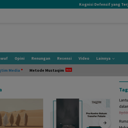
Kognisi Defensif yang Terjadi
awuf
Opini
Renungan
Resensi
Video
Lainnya
gtim Media
Metode Mustaqim
a
Tag
Lant
dala
Rp
50
Ruma
Muha