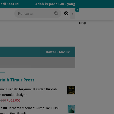
 Saat Ini
Adab kepada Guru yang Terlupakan
PERB
0
tutup
Daftar - Masuk
rinih Timur Press
unan Burdah: Terjemah Kasidah Burdah
m Bentuk Rubaiyat
Harga
Harga
.000
Rp
29.000
aslinya
saat
h Itu Bernama Madinah: Kumpulan Puisi
adalah:
ini
mmad ibnu Romli