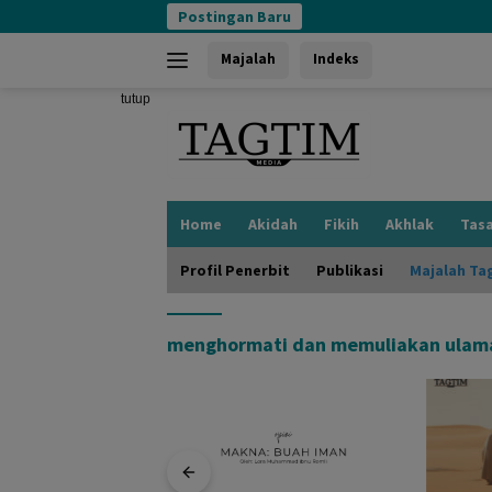
Langsung
Postingan Baru
ke
konten
Majalah
Indeks
tutup
Home
Akidah
Fikih
Akhlak
Tas
Profil Penerbit
Publikasi
Majalah Ta
menghormati dan memuliakan ulam