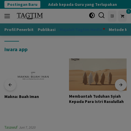
Langsung
erjadi Saat Ini
Postingan Baru
Adab kepada Guru yang Terlupakan
ke
0
konten
Profil Penerbit
Publikasi
Majalah Tagtim Media
Metode Mu
iwara app
Membantah Tuduhan Syiah
Makna: Buah Iman
Kepada Para Istri Rasulullah
Tasawuf
Juni 7, 2020