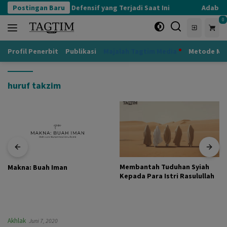
Langsung
Postingan Baru
Kognisi Defensif yang Terjadi Saat Ini
Adab ke
ke
0
konten
Profil Penerbit
Publikasi
Majalah Tagtim Media
Metode Mu
huruf takzim
Membantah Tuduhan Syiah
Makna: Buah Iman
Kepada Para Istri Rasulullah
Akhlak
Juni 7, 2020