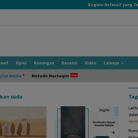
Kognisi Defensif yang Terjad
awuf
Opini
Renungan
Resensi
Video
Lainnya
gtim Media
Metode Mustaqim
kan sudu
Tag
Lant
dala
Rp
50
Ruma
Muha