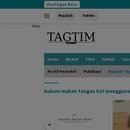
Langsung
Postingan Baru
ke
konten
Majalah
Indeks
tutup
Home
Akidah
Fikih
Akhlak
Tas
Profil Penerbit
Publikasi
Majalah Ta
hukum makan tangan kiri mengguna