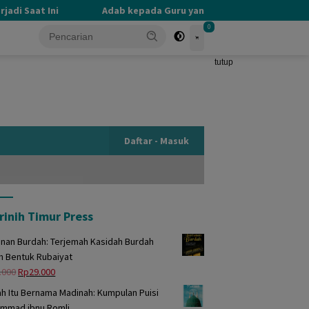
i Saat Ini
Adab kepada Guru yang Terlupakan
PER
0
tutup
Daftar - Masuk
rinih Timur Press
unan Burdah: Terjemah Kasidah Burdah
m Bentuk Rubaiyat
Harga
Harga
.000
Rp
29.000
aslinya
saat
h Itu Bernama Madinah: Kumpulan Puisi
adalah:
ini
mmad ibnu Romli