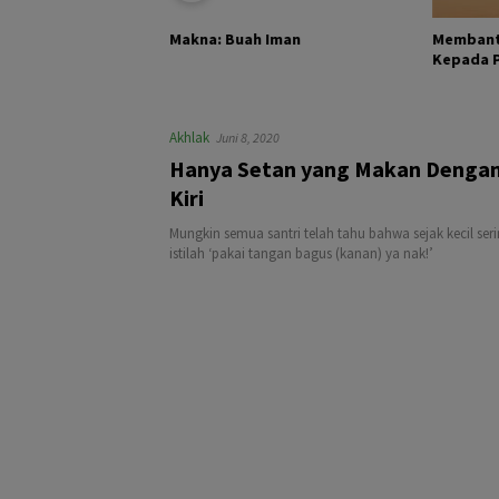
KHALIK DAN
Membant
Makna: Buah Iman
Kepada Pa
Akhlak
Juni 8, 2020
Hanya Setan yang Makan Denga
Kiri
Mungkin semua santri telah tahu bahwa sejak kecil se
istilah ‘pakai tangan bagus (kanan) ya nak!’