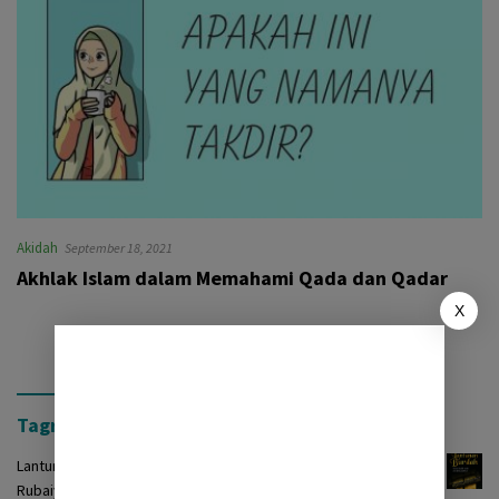
Akidah
September 18, 2021
Akhlak Islam dalam Memahami Qada dan Qadar
X
Tagrinih Timur Press
Lantunan Burdah: Terjemah Kasidah Burdah dalam Bentuk
Rubaiyat