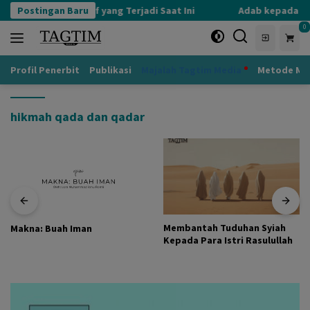
Langsung
Postingan Baru
Kognisi Defensif yang Terjadi Saat Ini
Adab kepada Gur
ke
0
konten
Profil Penerbit
Publikasi
Majalah Tagtim Media
Metode Mu
hikmah qada dan qadar
Membantah Tuduhan Syiah
Makna: Buah Iman
Kepada Para Istri Rasulullah