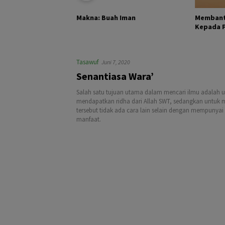
KHALIK DAN
Membant
Makna: Buah Iman
Kepada Pa
Tasawuf
Juni 7, 2020
Senantiasa Wara’
Salah satu tujuan utama dalam mencari ilmu adalah u
mendapatkan ridha dari Allah SWT, sedangkan untuk
tersebut tidak ada cara lain selain dengan mempunyai
manfaat.