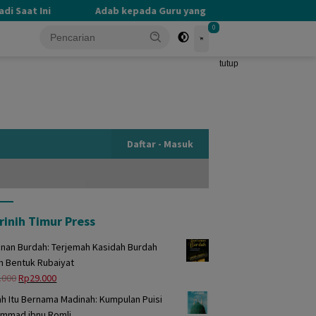
Saat Ini
Adab kepada Guru yang Terlupakan
PERB
0
tutup
Daftar - Masuk
rinih Timur Press
unan Burdah: Terjemah Kasidah Burdah
m Bentuk Rubaiyat
Harga
Harga
.000
Rp
29.000
aslinya
saat
h Itu Bernama Madinah: Kumpulan Puisi
adalah:
ini
mmad ibnu Romli