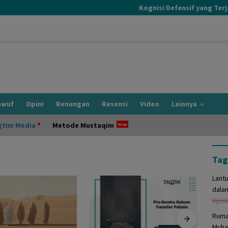
Kognisi Defensif yang Terjadi 
awuf
Opini
Renungan
Resensi
Video
Lainnya
gtim Media
Metode Mustaqim
Tag
Lant
dala
Rp
50
Ruma
Muha