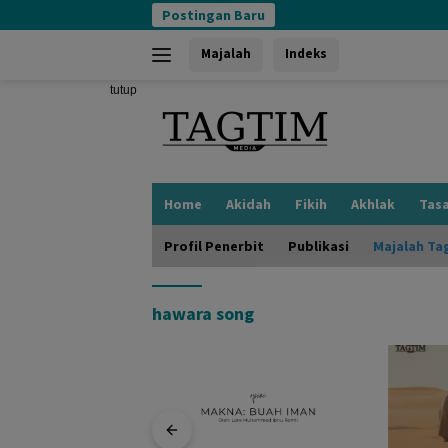
Langsung
Postingan Baru
ke
konten
Majalah
Indeks
tutup
Home
Akidah
Fikih
Akhlak
Tas
Profil Penerbit
Publikasi
Majalah Ta
hawara song