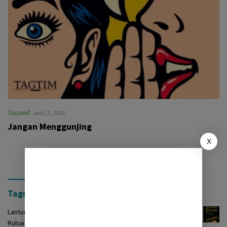
Tasawuf
Juni 13, 2020
Jangan Menggunjing
X
Tagrinih Timur Press
Lantunan Burdah: Terjemah Kasidah Burdah dalam Bentuk
Rubaiyat