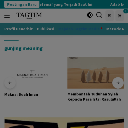
Langsung
Postingan Baru
Kognisi Defensif yang Terjadi Saat Ini
Adab kepad
ke
0
konten
Profil Penerbit
Publikasi
Majalah Tagtim Media
Metode Mu
gunjing meaning
Membantah Tuduhan Syiah
Makna: Buah Iman
Kepada Para Istri Rasulullah