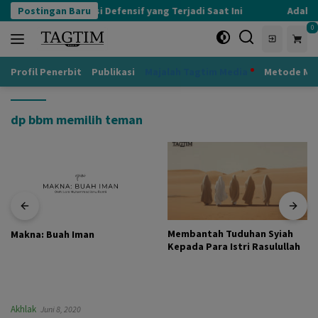
Langsung
Postingan Baru
Kognisi Defensif yang Terjadi Saat Ini
Adab k
ke
0
konten
Profil Penerbit
Publikasi
Majalah Tagtim Media
Metode Mu
dp bbm memilih teman
Membantah Tuduhan Syiah
Makna: Buah Iman
Kepada Para Istri Rasulullah
Akhlak
Juni 8, 2020