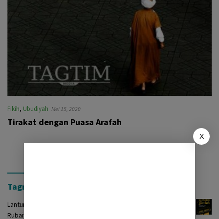
Fikih
,
Ubudiyah
Mei 15, 2020
Tirakat dengan Puasa Arafah
X
Tagrinih Timur Press
Lantunan Burdah: Terjemah Kasidah Burdah dalam Bentuk
Rubaiyat