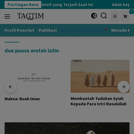
Langsung
Postingan Baru
Kognisi Defensif yang Terjadi Saat Ini
Adab kepada
ke
0
konten
Profil Penerbit
Publikasi
Majalah Tagtim Media
Metode Mu
doa puasa arafah latin
Membantah Tuduhan Syiah
Makna: Buah Iman
Kepada Para Istri Rasulullah